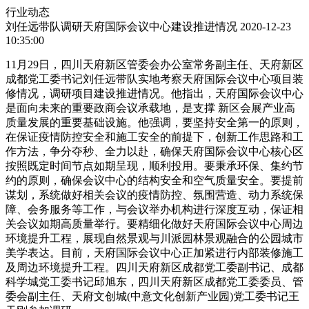
行业动态
刘任远带队调研天府国际会议中心建设推进情况
2020-12-23
10:35:00
11月29日，四川天府新区管委会办公室常务副主任、天府新区
成都党工委书记刘任远带队实地考察天府国际会议中心项目装
修情况，调研项目建设推进情况。他指出，天府国际会议中心
是面向未来的重要政商会议承载地，是支撑 新区会展产业高
质量发展的重要基础设施。他强调，要坚持安全第一的原则，
在保证疫情防控安全和施工安全的前提下，创新工作思路和工
作方法，争分夺秒、全力以赴，确保天府国际会议中心核心区
按照既定时间节点如期呈现，顺利投用。要秉承环保、集约节
约的原则，确保会议中心的结构安全和空气质量安全。要提前
谋划，系统做好相关会议的疫情防控、氛围营造、动力系统保
障、会务服务等工作，与会议举办机构进行深度互动，保证相
关会议如期高质量举行。要精细化做好天府国际会议中心周边
环境提升工程，展现自然景观与川派园林景观融合的公园城市
美学表达。目前，天府国际会议中心正加紧进行内部装修施工
及周边环境提升工程。四川天府新区成都党工委副书记、成都
科学城党工委书记邱旭东，四川天府新区成都党工委委员、管
委会副主任、天府文创城(中意文化创新产业园)党工委书记王